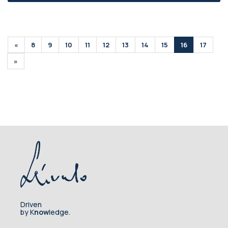
«
8
9
10
11
12
13
14
15
16
17
»
Driven
by K
now
ledge.