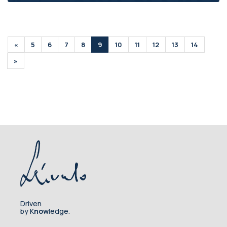
«
5
6
7
8
9
10
11
12
13
14
»
Driven
by K
now
ledge.