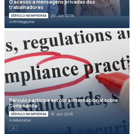
O acesso a mensagens privadas dos
trabalhadores
20 Jun 2016
SÉRVULO NA IMPRENSA
in RH Magazine
Sérvulo participa em obra internacional sobre
Compliance
15 Jun 2016
SÉRVULO NA IMPRENSA
in Advocatus