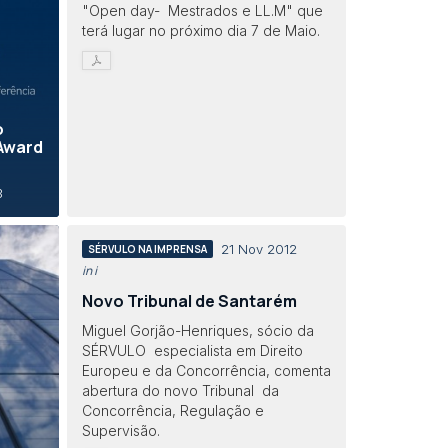
"Open day- Mestrados e LL.M" que
terá lugar no próximo dia 7 de Maio.
o
 Award
3
21 Nov 2012
SÉRVULO NA IMPRENSA
in i
Novo Tribunal de Santarém
Miguel Gorjão-Henriques, sócio da
SÉRVULO especialista em Direito
Europeu e da Concorrência, comenta
abertura do novo Tribunal da
Concorrência, Regulação e
Supervisão.