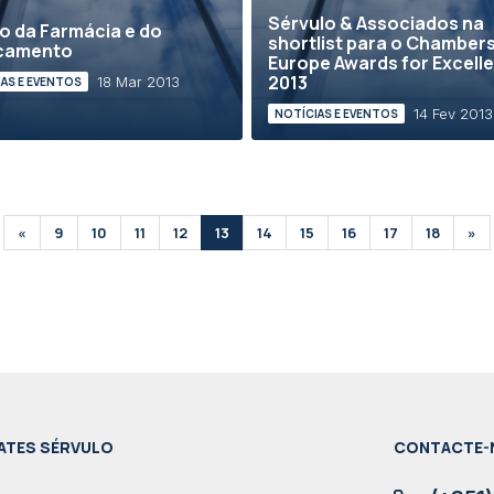
Sérvulo & Associados na
to da Farmácia e do
shortlist para o Chamber
camento
Europe Awards for Excell
2013
18 Mar 2013
AS E EVENTOS
14 Fev 2013
NOTÍCIAS E EVENTOS
«
9
10
11
12
13
14
15
16
17
18
»
ATES SÉRVULO
CONTACTE-