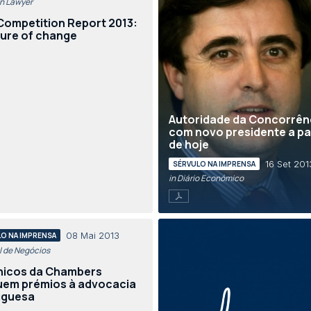
an Lawyer
Competition Report 2013:
ture of change
Autoridade da Concorrên
com novo presidente a pa
de hoje
16 Set 201
SÉRVULO NA IMPRENSA
in Diário Económico
08 Mai 2013
O NA IMPRENSA
al de Negócios
nicos da Chambers
uem prémios à advocacia
uguesa