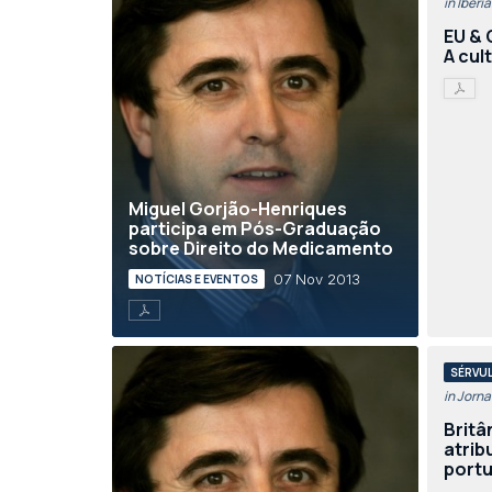
in Iberi
EU & 
A cul
Miguel Gorjão-Henriques
participa em Pós-Graduação
sobre Direito do Medicamento
07 Nov 2013
NOTÍCIAS E EVENTOS
SÉRVUL
in Jorn
Britâ
atrib
port