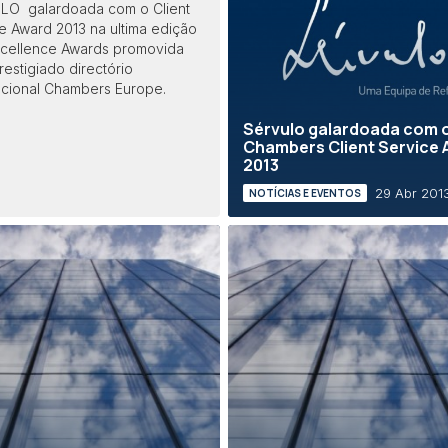
LO galardoada com o Client
e Award 2013 na ultima edição
xcellence Awards promovida
restigiado directório
acional Chambers Europe.
Sérvulo galardoada com 
Chambers Client Service
2013
29 Abr 201
NOTÍCIAS E EVENTOS