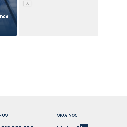
s
ence
NOS
SIGA-NOS