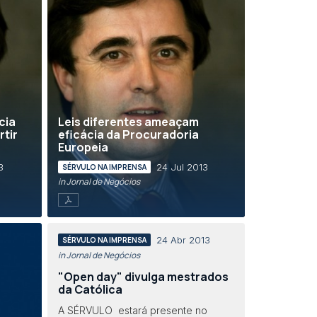
cia
Leis diferentes ameaçam
rtir
eficácia da Procuradoria
Europeia
3
24 Jul 2013
SÉRVULO NA IMPRENSA
in Jornal de Negócios
24 Abr 2013
SÉRVULO NA IMPRENSA
in Jornal de Negócios
"Open day" divulga mestrados
da Católica
A SÉRVULO estará presente no