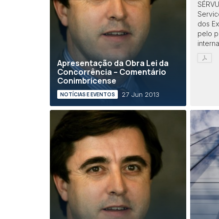
SÉRVU
Servic
dos E
pelo p
intern
Apresentação da Obra Lei da
Concorrência – Comentário
Conimbricense
27 Jun 2013
NOTÍCIAS E EVENTOS