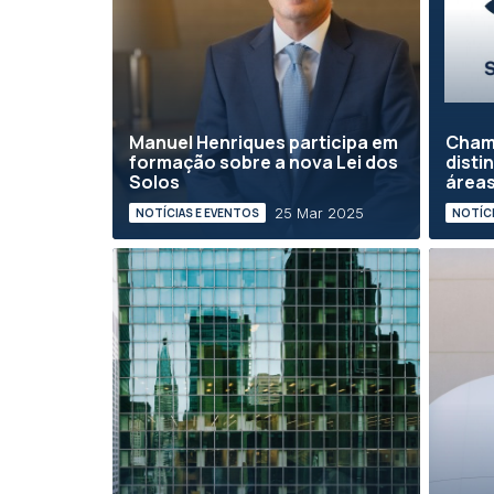
Manuel Henriques participa em
Cham
formação sobre a nova Lei dos
disti
Solos
áreas
25 Mar 2025
NOTÍCIAS E EVENTOS
NOTÍCI