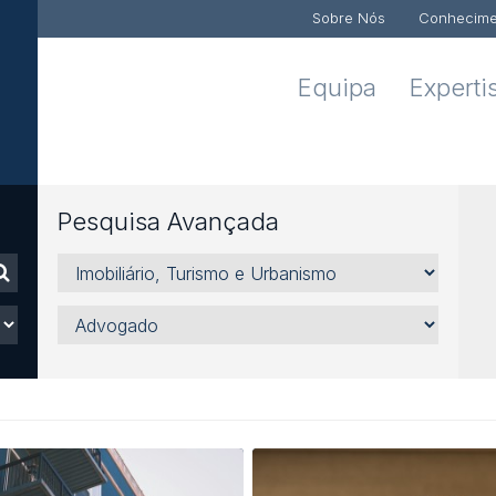
Sobre Nós
Conhecime
Equipa
Experti
Pesquisa Avançada
Áreas,
Sectores
e
Advogado
Serviços