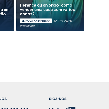
Herança ou divórcio: como
pa em
vender uma casa com vários
ção
donos?
12 Fev 2025
SÉRVULO NA IMPRENSA
5
in Idealista
NOS
SIGA-NOS