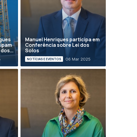
gues
Manuel Henriques participa em
cipam
Conferência sobre Lei dos
dos...
Solos
5
06 Mar 2025
NOTÍCIAS E EVENTOS