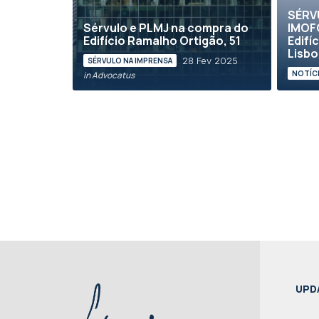
SÉRV
Sérvulo e PLMJ na compra do
IMOF
Edifício Ramalho Ortigão, 51
Edifí
Lisboa
28 Fev 2025
SÉRVULO NA IMPRENSA
NOTÍCI
in Advocatus
UPD