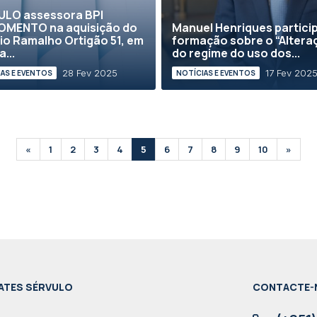
ULO assessora BPI
OMENTO na aquisição do
Manuel Henriques partici
cio Ramalho Ortigão 51, em
formação sobre o “Altera
...
do regime do uso dos...
28 Fev 2025
17 Fev 202
AS E EVENTOS
NOTÍCIAS E EVENTOS
«
1
2
3
4
5
6
7
8
9
10
»
ATES SÉRVULO
CONTACTE-