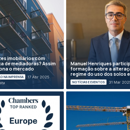
es imobiliários com
ça de mediadoras? Assim
Manuel Henriques partici
iona o mercado
formação sobre a alteraç
regime do uso dos solos e.
17 Abr 2025
O NA IMPRENSA
31 Mar 202
NOTÍCIAS E EVENTOS
ista