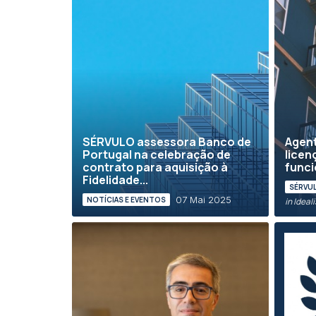
SÉRVULO assessora Banco de
Agent
Portugal na celebração de
licen
contrato para aquisição à
func
Fidelidade...
SÉRVUL
07 Mai 2025
NOTÍCIAS E EVENTOS
in Ideal