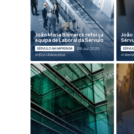
João Maria Bismarck reforça
João 
equipa de Laboral da Sérvulo
Sérvu
09 Jul 2025
SÉRVULO NA IMPRENSA
SÉRVUL
in Eco | Advocatus
in Iberi