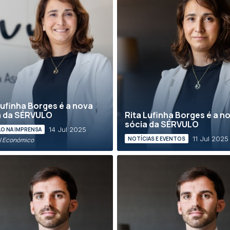
Lufinha Borges é a nova
a da SÉRVULO
Rita Lufinha Borges é a n
sócia da SÉRVULO
14 Jul 2025
O NA IMPRENSA
11 Jul 2025
NOTÍCIAS E EVENTOS
al Económico