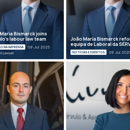
Maria Bismarck joins
lo’s labour law team
João Maria Bismarck refo
equipa de Laboral da SÉ
09 Jul 2025
O NA IMPRENSA
09 Jul 202
NOTÍCIAS E EVENTOS
an Lawyer