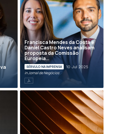
Francisca Mendes da Costa e
Daniel Castro Neves analisam
proposta da Comissão
Europeia...
ova
10 Jul 2025
SÉRVULO NA IMPRENSA
in Jornal de Negócios