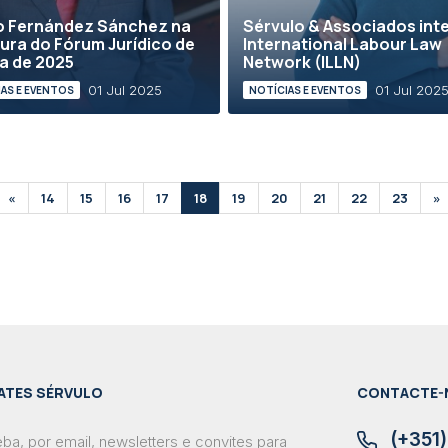
o Fernández Sánchez na
Sérvulo & Associados int
ura do Fórum Jurídico de
International Labour Law
a de 2025
Network (ILLN)
01 Jul 2025
01 Jul 202
AS E EVENTOS
NOTÍCIAS E EVENTOS
«
14
15
16
17
18
19
20
21
22
23
»
ATES SÉRVULO
CONTACTE-
(+351)
ba, por email, newsletters e convites para