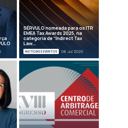
SÉRVULO nomeada para os ITR
EMEA Tax Awards 2025, na
rça
categoria de “Indirect Tax
RVULO
Law...
5
08 Jul 2025
NOTÍCIAS E EVENTOS