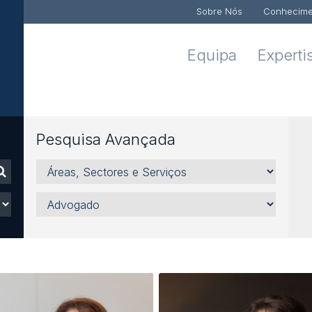
Sobre Nós
Conhecime
Equipa
Experti
Pesquisa Avançada
Áreas,
Sectores
e
Advogado
Serviços