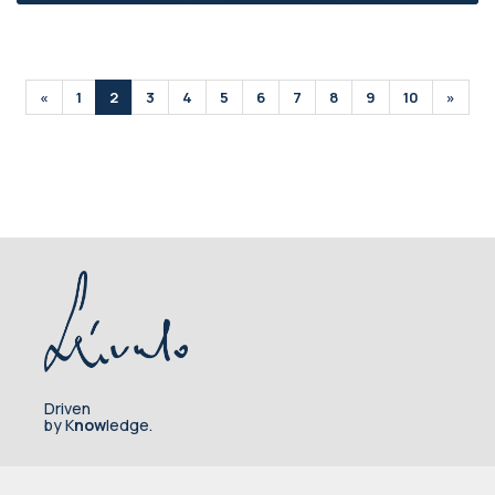
«
1
2
3
4
5
6
7
8
9
10
»
Driven
by K
now
ledge.