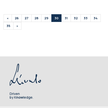
«
26
27
28
29
30
31
32
33
34
35
»
Driven
by K
now
ledge.