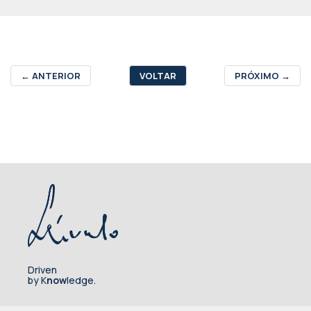
←
ANTERIOR
VOLTAR
PRÓXIMO
→
Driven
by K
now
ledge.