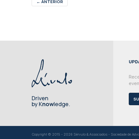
←
ANTERIOR
UPD
Rece
even
Driven
SU
by K
now
ledge.
Copyright © 2015 - 2026 Sérvulo & Associados - Sociedade de Advoga