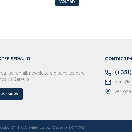
VOLTAR
ATES SÉRVULO
CONTACTE-
(+351)
ba, por email, newsletters e convites para
tos da Sérvulo
geral@s
ver loca
BSCREVA
dos, SP, S.A. All rights reserved. Created by
SOFTWAY
.