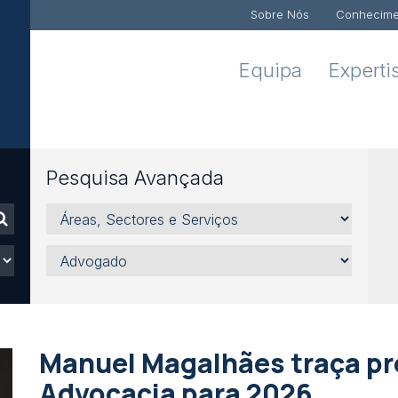
Sobre Nós
Conhecime
Equipa
Experti
Pesquisa Avançada
Áreas,
Sectores
e
Advogado
Serviços
Manuel Magalhães traça pr
Advocacia para 2026