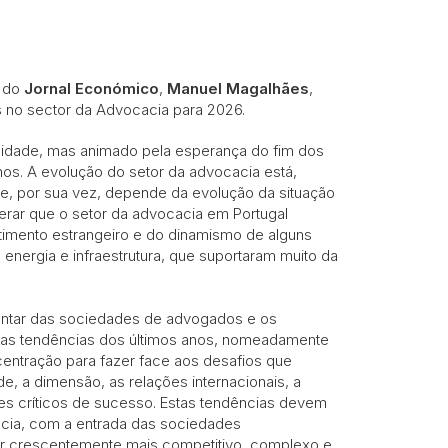
, do
Jornal Económico
,
Manuel Magalhães
,
s no sector da Advocacia para 2026.
ilidade, mas animado pela esperança do fim dos
nos. A evolução do setor da advocacia está,
e, por sua vez, depende da evolução da situação
erar que o setor da advocacia em Portugal
timento estrangeiro e do dinamismo de alguns
 energia e infraestrutura, que suportaram muito da
entar das sociedades de advogados e os
as tendências dos últimos anos, nomeadamente
centração para fazer face aos desafios que
e, a dimensão, as relações internacionais, a
res críticos de sucesso. Estas tendências devem
cia, com a entrada das sociedades
tor crescentemente mais competitivo, complexo e