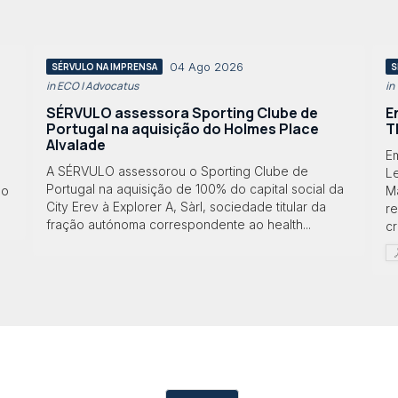
04 Ago 2026
SÉRVULO NA IMPRENSA
S
in ECO | Advocatus
in
SÉRVULO assessora Sporting Clube de
E
Portugal na aquisição do Holmes Place
T
Alvalade
Em
A SÉRVULO assessorou o Sporting Clube de
Le
Portugal na aquisição de 100% do capital social da
lo
M
City Erev à Explorer A, Sàrl, sociedade titular da
r
fração autónoma correspondente ao health...
cr