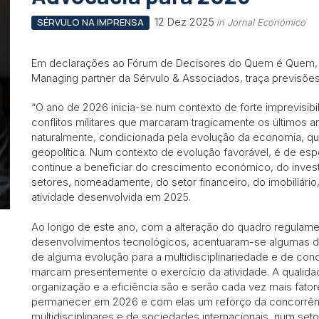
12 Dez 2025
SÉRVULO NA IMPRENSA
in Jornal Económico
Em declarações ao Fórum de Decisores do Quem é Quem
Managing partner da Sérvulo & Associados, traça previsõe
“O ano de 2026 inicia-se num contexto de forte imprevisib
conflitos militares que marcaram tragicamente os últimos a
naturalmente, condicionada pela evolução da economia, qu
geopolítica. Num contexto de evolução favorável, é de esp
continue a beneficiar do crescimento económico, do inves
setores, nomeadamente, do setor financeiro, do imobiliário,
atividade desenvolvida em 2025.
Ao longo de este ano, com a alteração do quadro regulam
desenvolvimentos tecnológicos, acentuaram-se algumas d
de alguma evolução para a multidisciplinariedade e de con
marcam presentemente o exercício da atividade. A qualidad
organização e a eficiência são e serão cada vez mais fato
permanecer em 2026 e com elas um reforço da concorrên
multidisciplinares e de sociedades internacionais, num se