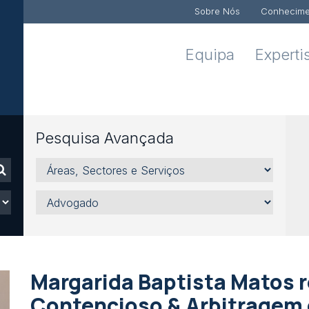
Sobre Nós
Conhecime
Equipa
Experti
Pesquisa Avançada
Áreas,
Sectores
e
Advogado
Serviços
Margarida Baptista Matos r
Contencioso & Arbitragem