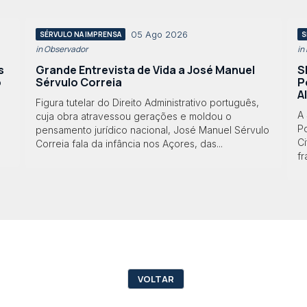
05 Ago 2026
SÉRVULO NA IMPRENSA
S
in Observador
in
s
Grande Entrevista de Vida a José Manuel
S
o
Sérvulo Correia
P
A
Figura tutelar do Direito Administrativo português,
A
cuja obra atravessou gerações e moldou o
Po
pensamento jurídico nacional, José Manuel Sérvulo
Ci
Correia fala da infância nos Açores, das...
f
VOLTAR