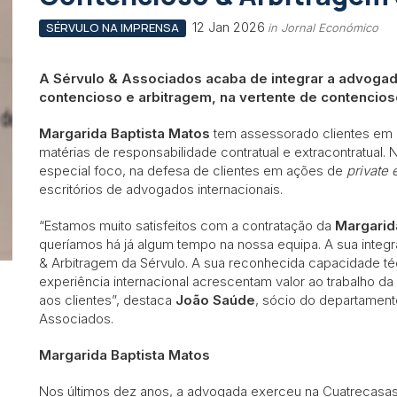
12 Jan 2026
SÉRVULO NA IMPRENSA
in Jornal Económico
A Sérvulo & Associados acaba de integrar a advogad
contencioso e arbitragem, na vertente de contencioso
Margarida Baptista Matos
tem assessorado clientes em l
matérias de responsabilidade contratual e extracontratual.
especial foco, na defesa de clientes em ações de
private
escritórios de advogados internacionais.
“Estamos muito satisfeitos com a contratação da
Margarid
queríamos há já algum tempo na nossa equipa. A sua integ
& Arbitragem da Sérvulo. A sua reconhecida capacidade técn
experiência internacional acrescentam valor ao trabalho d
aos clientes”, destaca
João Saúde
, sócio do departament
Associados.
Margarida Baptista Matos
Nos últimos dez anos, a advogada exerceu na Cuatrecasas