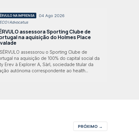
04 Ago 2026
ÉRVULO NA IMPRENSA
 ECO | Advocatus
ÉRVULO assessora Sporting Clube de
ortugal na aquisição do Holmes Place
lvalade
 SÉRVULO assessorou o Sporting Clube de
rtugal na aquisição de 100% do capital social da
ty Erev à Explorer A, Sàrl, sociedade titular da
ração autónoma correspondente ao health...
PRÓXIMO
→