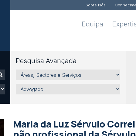
Sobre Nós
Conhecime
Equipa
Experti
Pesquisa Avançada
Áreas,
Sectores
e
Advogado
Serviços
Maria da Luz Sérvulo Corre
não profissional da Sérvulo