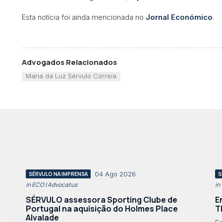
Esta notícia foi ainda mencionada no
Jornal Económico
.
Advogados Relacionados
Maria da Luz Sérvulo Correia
04 Ago 2026
SÉRVULO NA IMPRENSA
S
in ECO | Advocatus
in
SÉRVULO assessora Sporting Clube de
E
Portugal na aquisição do Holmes Place
T
Alvalade