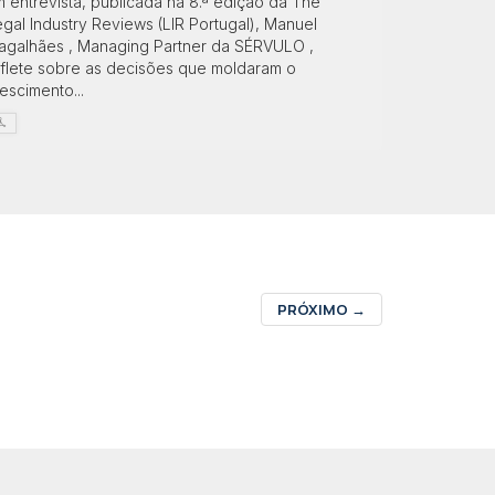
 entrevista, publicada na 8.ª edição da The
gal Industry Reviews (LIR Portugal), Manuel
agalhães , Managing Partner da SÉRVULO ,
eflete sobre as decisões que moldaram o
escimento...
PRÓXIMO
→