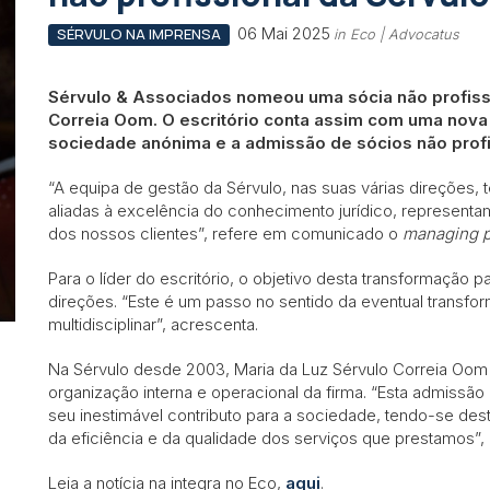
06 Mai 2025
SÉRVULO NA IMPRENSA
in Eco | Advocatus
Sérvulo & Associados nomeou uma sócia não profissio
Correia Oom. O escritório conta assim com uma nova 
sociedade anónima e a admissão de sócios não profi
“A equipa de gestão da Sérvulo, nas suas várias direções,
aliadas à excelência do conhecimento jurídico, represent
dos nossos clientes”, refere em comunicado o
managing p
Para o líder do escritório, o
objetivo desta transformação pa
direções.
“Este é um passo no sentido da eventual transf
multidisciplinar”, acrescenta.
Na Sérvulo desde 2003,
Maria da Luz Sérvulo Correia Oom 
organização interna e operacional da firma.
“Esta admissão 
seu inestimável contributo para a sociedade, tendo-se des
da eficiência e da qualidade dos serviços que prestamos”,
Leia a notícia na integra no Eco,
aqui
.