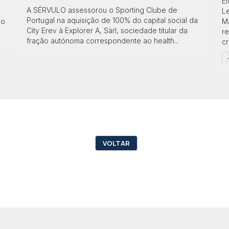
Em
A SÉRVULO assessorou o Sporting Clube de
Le
Portugal na aquisição de 100% do capital social da
lo
M
City Erev à Explorer A, Sàrl, sociedade titular da
r
fração autónoma correspondente ao health...
cr
VOLTAR