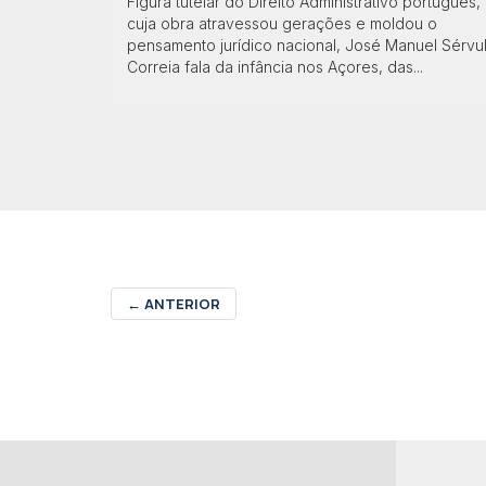
Figura tutelar do Direito Administrativo português,
cuja obra atravessou gerações e moldou o
pensamento jurídico nacional, José Manuel Sérvu
Correia fala da infância nos Açores, das...
←
ANTERIOR