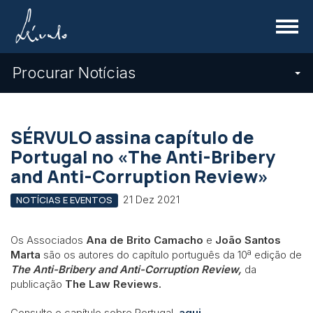
Menu
Procurar Notícias
SÉRVULO assina capítulo de
Portugal no «The Anti-Bribery
and Anti-Corruption Review»
21 Dez 2021
NOTÍCIAS E EVENTOS
Os Associados
Ana de Brito Camacho
e
João Santos
Marta
são os autores do capítulo português da 10ª edição de
The
Anti-Bribery and Anti-Corruption Review,
da
publicação
The Law Reviews.
Consulte o capítulo sobre Portugal,
aqui
.