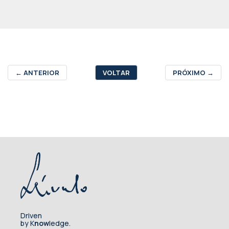
←
ANTERIOR
VOLTAR
PRÓXIMO
→
Driven
by K
now
ledge.