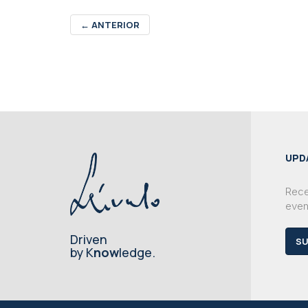
←
ANTERIOR
UPD
Rece
even
Driven
SU
by K
now
ledge.