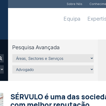
Sobre Nós
Conhecime
Equipa
Experti
Pesquisa Avançada
Áreas,
Sectores
e
Advogado
Serviços
SÉRVULO é uma das socied
com melhor reputação