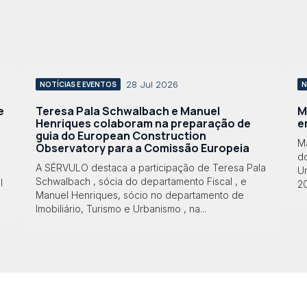
28 Jul 2026
NOTÍCIAS E EVENTOS
N
e
Teresa Pala Schwalbach e Manuel
M
Henriques colaboram na preparação de
e
guia do European Construction
M
Observatory para a Comissão Europeia
do
A SÉRVULO destaca a participação de Teresa Pala
Ur
Schwalbach , sócia do departamento Fiscal , e
l
2
Manuel Henriques, sócio no departamento de
Imobiliário, Turismo e Urbanismo , na...