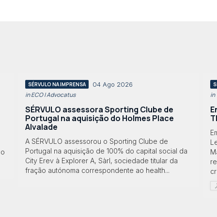
04 Ago 2026
SÉRVULO NA IMPRENSA
S
in ECO | Advocatus
in
SÉRVULO assessora Sporting Clube de
E
Portugal na aquisição do Holmes Place
T
Alvalade
Em
A SÉRVULO assessorou o Sporting Clube de
Le
Portugal na aquisição de 100% do capital social da
lo
M
City Erev à Explorer A, Sàrl, sociedade titular da
r
fração autónoma correspondente ao health...
cr