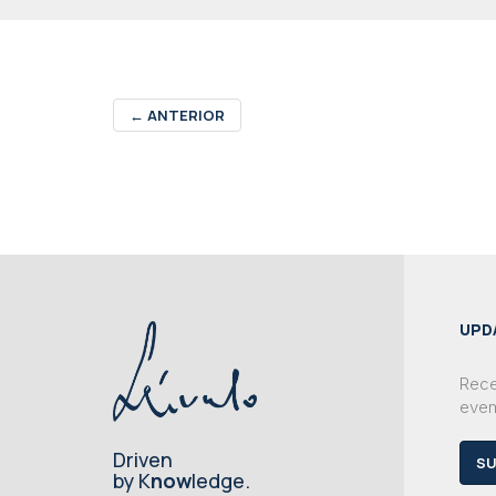
←
ANTERIOR
UPD
Rece
even
Driven
SU
by K
now
ledge.