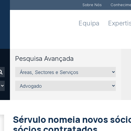
Sobre Nós
Conhecime
Equipa
Experti
Pesquisa Avançada
Áreas,
Sectores
e
Advogado
Serviços
Sérvulo nomeia novos sócio
sócios contratados