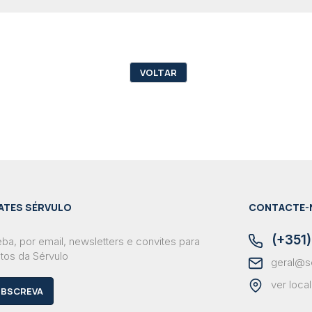
VOLTAR
ATES SÉRVULO
CONTACTE-
(+351)
ba, por email, newsletters e convites para
tos da Sérvulo
geral@s
ver loca
BSCREVA