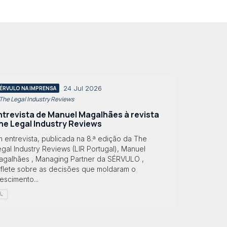
24 Jul 2026
ÉRVULO NA IMPRENSA
 The Legal Industry Reviews
ntrevista de Manuel Magalhães à revista
he Legal Industry Reviews
 entrevista, publicada na 8.ª edição da The
gal Industry Reviews (LIR Portugal), Manuel
agalhães , Managing Partner da SÉRVULO ,
eflete sobre as decisões que moldaram o
escimento...