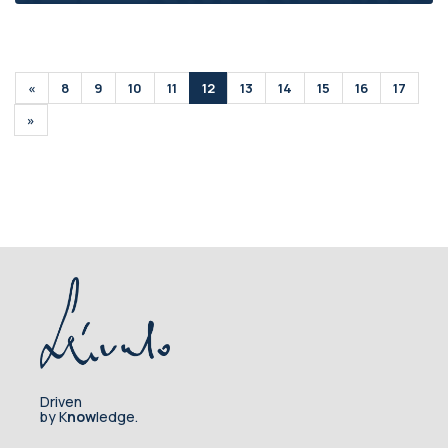
«
8
9
10
11
12
13
14
15
16
17
»
Driven
by K
now
ledge.