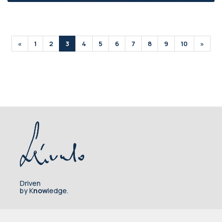
«
1
2
3
4
5
6
7
8
9
10
»
Driven
by K
now
ledge.