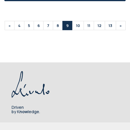
«
4
5
6
7
8
9
10
11
12
13
»
Driven
by K
now
ledge.