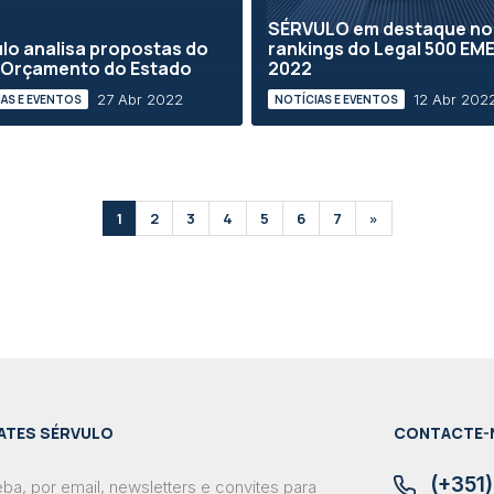
SÉRVULO em destaque no
lo analisa propostas do
rankings do Legal 500 EM
 Orçamento do Estado
2022
27 Abr 2022
12 Abr 202
AS E EVENTOS
NOTÍCIAS E EVENTOS
1
2
3
4
5
6
7
»
ATES SÉRVULO
CONTACTE-
(+351)
ba, por email, newsletters e convites para