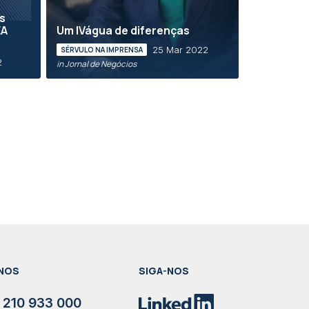
s
EA
Um IVágua de diferenças
25 Mar 2022
SÉRVULO NA IMPRENSA
2
in Jornal de Negócios
NOS
SIGA-NOS
 210 933 000