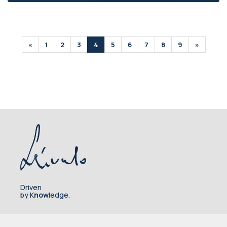
«
1
2
3
4
5
6
7
8
9
»
Driven
by K
now
ledge.