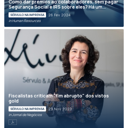
Como dar prémios ao colaboradores, sem pagar
Segurança Social e IRS sobre eles? Há um...
26 Fev 2024
SÉRVULO NA IMPRENSA
in Human Resources
Fiscalistas criticam "fim abrupto" dos vistos
gold
23 Nov 2023
SÉRVULO NA IMPRENSA
in Jornal de Negócios