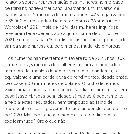
relatório sobre a representação das mulheres no mercado
de trabalho norte-americano, abarcando um universo de
dados sobre 12 milhões de trabalhadores, 423 organizações
e 65.000 entrevistadas. De acordo com o "Women in the
Workplace" 2021, mais de 42% das mulheres inquiridas
revelaram ter experienciado alguma forma de burnout em
2021 e um em cada três profissionais indicou ter ponderado
sair da sua empresa ou, pelo menos, mudar de emprego.
E os números não mentem: em fevereiro de 2021, nos EUA,
já mais de 2,3 milhões de mulheres tinham abandonado o
mercado de trabalho desde o arranque da pandemia, o
equivalente a uma perda bruta de rendimentos, desde então,
de quase 800 mil milhões de dólares. O facto de termos
vivido uma pandemia que obrigou famílias inteiras a ficar em
casa (assombradas pela telescola) não será seguramente
alheio a estes resultados, nem tampouco ao facto de
representarem um agravamento face às conclusões do ano
de 2020. Mas será que a pandemia - e o confinamento -
explicam tudo? Creio que não.
De acordo com a economista Esther Duflo, vencedora do