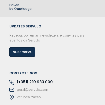
Driven
by K
now
ledge.
UPDATES SÉRVULO
Receba, por email, newsletters e convites para
eventos da Sérvulo
SUBSCREVA
CONTACTE-NOS
(+351) 210 933 000
geral@servulo.com
ver localização