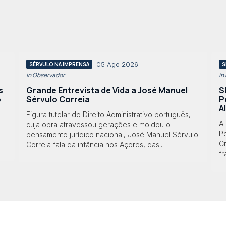
05 Ago 2026
SÉRVULO NA IMPRENSA
S
in Observador
in
s
Grande Entrevista de Vida a José Manuel
S
o
Sérvulo Correia
P
A
Figura tutelar do Direito Administrativo português,
A
cuja obra atravessou gerações e moldou o
Po
pensamento jurídico nacional, José Manuel Sérvulo
Ci
Correia fala da infância nos Açores, das...
f