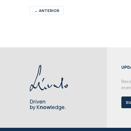
←
ANTERIOR
UPD
Rece
even
Driven
SU
by K
now
ledge.