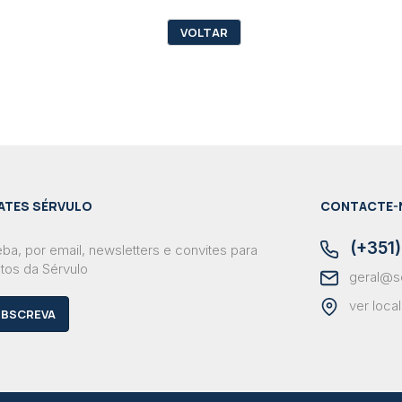
VOLTAR
ATES SÉRVULO
CONTACTE-
(+351)
ba, por email, newsletters e convites para
tos da Sérvulo
geral@s
ver loca
BSCREVA