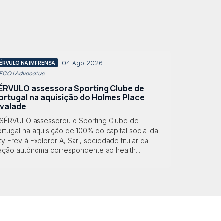
04 Ago 2026
ÉRVULO NA IMPRENSA
 ECO | Advocatus
ÉRVULO assessora Sporting Clube de
ortugal na aquisição do Holmes Place
lvalade
 SÉRVULO assessorou o Sporting Clube de
rtugal na aquisição de 100% do capital social da
ty Erev à Explorer A, Sàrl, sociedade titular da
ração autónoma correspondente ao health...