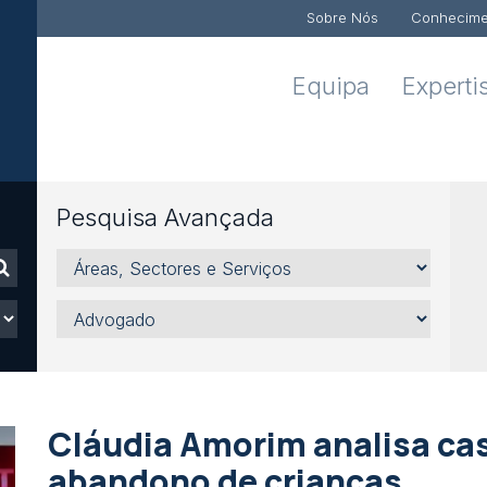
Sobre Nós
Conhecime
Equipa
Experti
Pesquisa Avançada
Áreas,
Sectores
e
Advogado
Serviços
Cláudia Amorim analisa ca
abandono de crianças