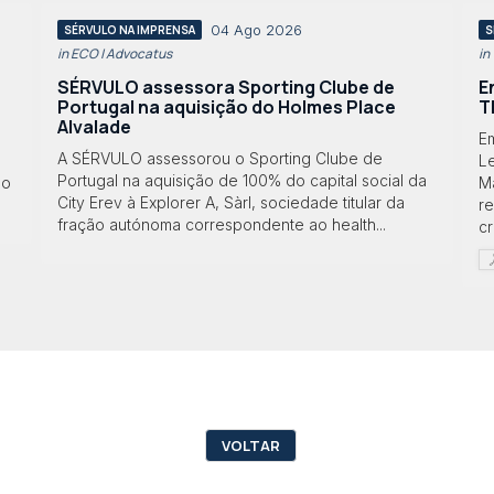
04 Ago 2026
SÉRVULO NA IMPRENSA
S
in ECO | Advocatus
in
SÉRVULO assessora Sporting Clube de
E
Portugal na aquisição do Holmes Place
T
Alvalade
Em
A SÉRVULO assessorou o Sporting Clube de
Le
Portugal na aquisição de 100% do capital social da
lo
M
City Erev à Explorer A, Sàrl, sociedade titular da
r
fração autónoma correspondente ao health...
cr
VOLTAR