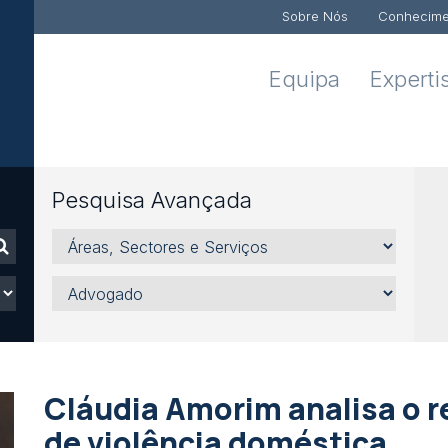
Sobre Nós
Conhecime
Equipa
Experti
Pesquisa Avançada
Áreas,
Sectores
e
Advogado
Serviços
Cláudia Amorim analisa o r
de violência doméstica