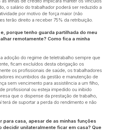
s linhas de crédito implicará manter os vínculos
do, o salário do trabalhador poderá ser reduzido a
atividade por motivo de força maior (não
es terão direito a receber 75% da retribuição.
 e, porque tenho guarda partilhada do meu
abalhar remotamente? Como fica a minha
 a adoção do regime de teletrabalho sempre que
ente, ficam excluídos desta obrigação os
ente os profissionais de saúde, os trabalhadores
lhadores incumbidos da gestão e manutenção de
cença sem vencimento para assistência a um filho,
de profissional ou esteja impedido ou inibido
presa que o dispense da prestação de trabalho,
aí terá de suportar a perda do rendimento e não
ar para casa, apesar de as minhas funções
 decidir unilateralmente ficar em casa? Que