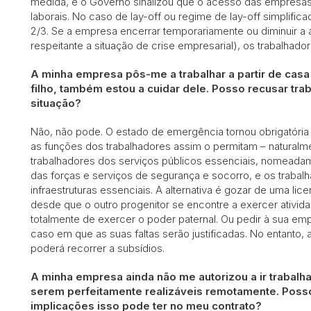
medida, e o Governo sinalizou que o acesso das empresas à
laborais. No caso de lay-off ou regime de lay-off simplifica
2/3. Se a empresa encerrar temporariamente ou diminuir a 
respeitante a situação de crise empresarial), os trabalhador
A minha empresa pôs-me a trabalhar a partir de casa
filho, também estou a cuidar dele. Posso recusar tr
situação?
Não, não pode. O estado de emergência tornou obrigatória
as funções dos trabalhadores assim o permitam – naturalm
trabalhadores dos serviços públicos essenciais, nomeadam
das forças e serviços de segurança e socorro, e os traba
infraestruturas essenciais. A alternativa é gozar de uma li
desde que o outro progenitor se encontre a exercer ativida
totalmente de exercer o poder paternal. Ou pedir à sua em
caso em que as suas faltas serão justificadas. No entanto, 
poderá recorrer a subsídios.
A minha empresa ainda não me autorizou a ir trabalh
serem perfeitamente realizáveis remotamente. Posso
implicações isso pode ter no meu contrato?