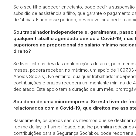
Se o seu filho adoecer entretanto, pode pedir a suspensão d
subsídio de assistência a filho, que garante o pagamento
de 14 dias. Findo esse período, deverá voltar a pedir o apoi
Sou trabalhador independente e, geralmente, passo 
qualquer trabalho agendado devido à Covid-19, mas t
superiores ao proporcional do salário mínimo naciona
direito?
Se tiver feito as devidas contribuições durante, pelo men
meses, poderá receber, no máximo, um apoio de 1 097,03 
Apoios Sociais). No entanto, qualquer trabalhador indepe
contribuições e prazos receberá um montante mínimo de 4
declarado. Este apoio tem a duração de um mês, prorrogá
Sou dono de uma microempresa. Se esta tiver de fe
relacionados com a Covid-19, que direitos me assis
Basicamente, os apoios são os mesmos que se destinam 
regime de lay-off simplificado, que lhe permitirá reduzir os
contribuições para a Segurança Social; ou pode recorrer a 