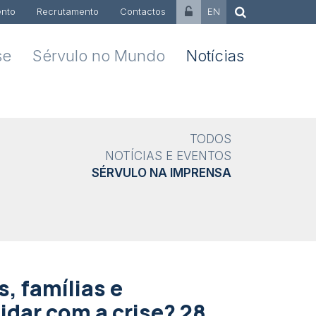
nto
Recrutamento
Contactos
EN
se
Sérvulo no Mundo
Notícias
TODOS
NOTÍCIAS E EVENTOS
SÉRVULO NA IMPRENSA
 famílias e
idar com a crise? 28