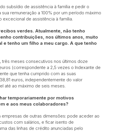
o subsídio de assistência à família e pedir o
 da sua remuneração a 100% por um período máximo
o excecional de assistência à família.
recibos verdes. Atualmente, não tenho
enho contribuições, nos últimos anos, muito
l e tenho um filho a meu cargo. A que tenho
os, três meses consecutivos nos últimos doze
euros (correspondente a 2,5 vezes o Indexante de
ndente que tenha cumprido com as suas
38,81 euros, independentemente do valor
vel até ao máximo de seis meses.
char temporariamente por motivos
tem e aos meus colaboradores?
a empresas de outras dimensões: pode aceder ao
 custos com salários, e ficar isento de
uma das linhas de crédito anunciadas pelo