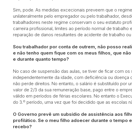
Sim, pode. As medidas excecionais preveem que o regime 
unilateralmente pelo empregador ou pelo trabalhador, des
trabalhadores neste regime conservam o seu estatuto pro
carreira profissional, limites ao período normal de trabalh
reparação de danos resultantes de acidente de trabalho ou 
Sou trabalhador por conta de outrem, não posso real
e não tenho quem fique com os meus filhos, que não
e durante quanto tempo?
No caso de suspensão das aulas, se tiver de ficar com os
independentemente da idade, com deficiência ou doença cró
não perde direitos. No entanto, o salário é substituído por 
valor de 2/3 da sua remuneração base, pago entre o empre
válido em períodos de férias escolares. No entanto o Execut
do 3.º período, uma vez que foi decidido que as escolas não 
O Governo prevê um subsídio de assistência aos fil
profilático. Se o meu filho adoecer durante o tempo 
recebo?