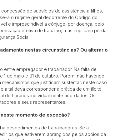
oncessão de subsídios de assistência a filhos,
-se-á o regime geral decorrente do Código do
iável e imprescindível a cônjuge, por doença, pelo
prestação efetiva de trabalho, mas implicam perda
gurança Social.
adamente nestas circunstâncias? Ou alterar o
o entre empregador e trabalhador. Na falta de
e 1 de maio e 31 de outubro. Porém, não havendo
 mecanismos que justificam sustentar, neste caso
 a tal deva corresponder a prática de um ilícito
ral de horários individualmente acordados. Os
hadores e seus representantes.
o neste momento de exceção?
íba despedimentos de trabalhadores. Se a
edir os que estiverem abrangidos pelos apoios da