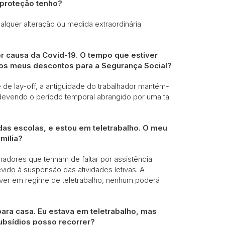
 proteção tenho?
ualquer alteração ou medida extraordinária
r causa da Covid-19. O tempo que estiver
e os meus descontos para a Segurança Social?
de lay-off, a antiguidade do trabalhador mantém-
 devendo o período temporal abrangido por uma tal
das escolas, e estou em teletrabalho. O meu
mília?
hadores que tenham de faltar por assistência
vido à suspensão das atividades letivas. A
iver em regime de teletrabalho, nenhum poderá
para casa. Eu estava em teletrabalho, mas
subsídios posso recorrer?