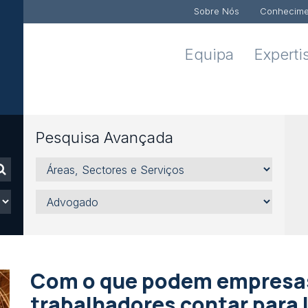
Sobre Nós
Conhecime
Equipa
Experti
Pesquisa Avançada
Áreas,
Sectores
e
Advogado
Serviços
Com o que podem empresas,
trabalhadores contar para l