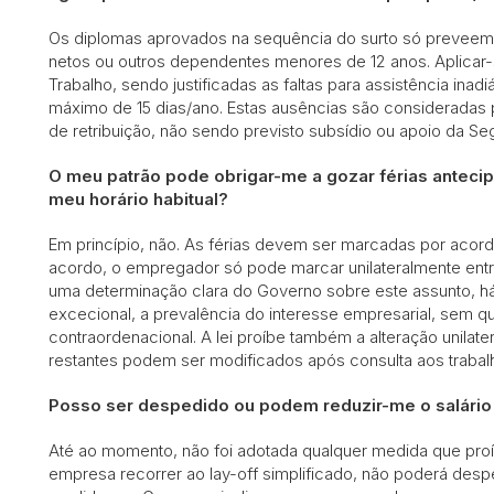
Os diplomas aprovados na sequência do surto só preveem c
netos ou outros dependentes menores de 12 anos. Aplicar
Trabalho, sendo justificadas as faltas para assistência inad
máximo de 15 dias/ano. Estas ausências são consideradas 
de retribuição, não sendo previsto subsídio ou apoio da Se
O meu patrão pode obrigar-me a gozar férias antecip
meu horário habitual?
Em princípio, não. As férias devem ser marcadas por acord
acordo, o empregador só pode marcar unilateralmente entr
uma determinação clara do Governo sobre este assunto, há
excecional, a prevalência do interesse empresarial, sem que
contraordenacional. A lei proíbe também a alteração unilate
restantes podem ser modificados após consulta aos trabal
Posso ser despedido ou podem reduzir-me o salári
Até ao momento, não foi adotada qualquer medida que pro
empresa recorrer ao lay-off simplificado, não poderá desp