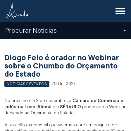
Menu
Procurar Notícias
Diogo Feio é orador no Webinar
sobre o Chumbo do Orçamento
do Estado
29 Out 2021
NOTÍCIAS E EVENTOS
No próximo dia 3 de novembro, a
Câmara de Comércio e
Indústria Luso-Alemã
e a
SÉRVULO
promovem o Webinar
dedicado ao Orçamento do Estado.
A situação excecional que vivemos abre um conjunto de
circunstâncias e questões que importam esclarecer: “Como