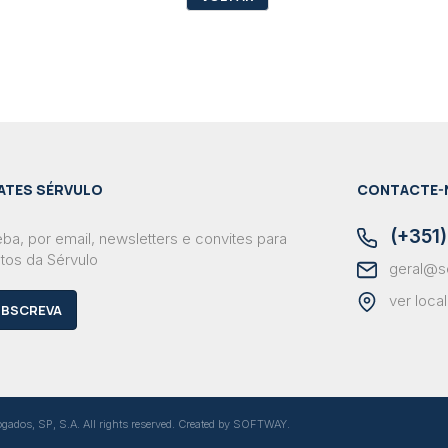
ATES SÉRVULO
CONTACTE-
(+351)
ba, por email, newsletters e convites para
tos da Sérvulo
geral@s
ver loca
BSCREVA
dos, SP, S.A. All rights reserved. Created by
SOFTWAY
.