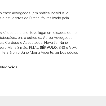
o entre advogados (em prática individual ou
e estudantes de Direito, foi realizado pela
eek
’, que este ano, teve lugar em cidades como
articipações, entre outros da Abreu Advogados,
rais Cardoso e Associados, Novartis, Nuno
edro Maria Simão, PLMJ,
SÉRVULO
, SRS e VDA,
te e árbitro Dário Moura Vicente, ambos sócios
 Negócios
.