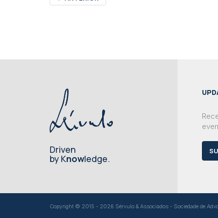
UPD
Rece
even
Driven
SU
by K
now
ledge.
Copyright © 2015 - 2026 Sérvulo & Associados - Sociedade de Advoga