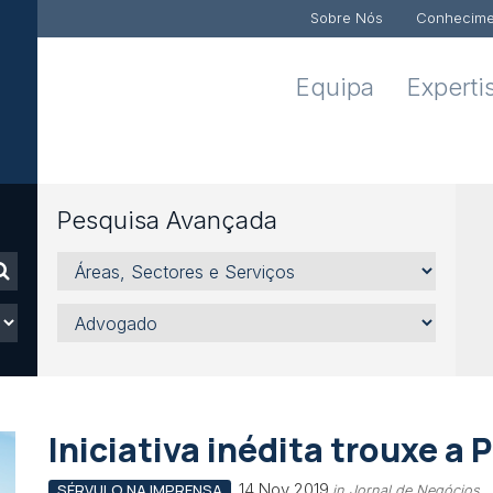
Sobre Nós
Conhecime
Equipa
Experti
Pesquisa Avançada
Áreas,
Sectores
e
Advogado
Serviços
Iniciativa inédita trouxe a 
14 Nov 2019
SÉRVULO NA IMPRENSA
in Jornal de Negócios