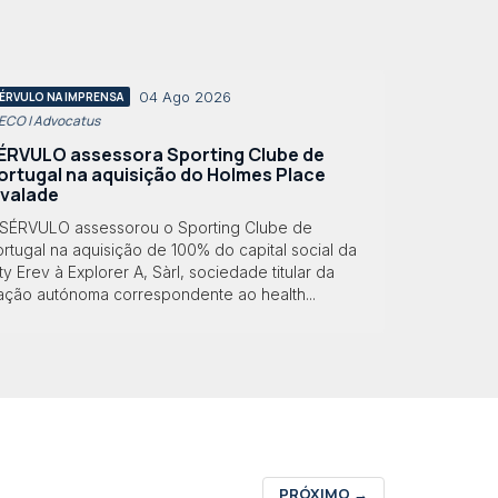
04 Ago 2026
ÉRVULO NA IMPRENSA
 ECO | Advocatus
ÉRVULO assessora Sporting Clube de
ortugal na aquisição do Holmes Place
lvalade
 SÉRVULO assessorou o Sporting Clube de
rtugal na aquisição de 100% do capital social da
ty Erev à Explorer A, Sàrl, sociedade titular da
ração autónoma correspondente ao health...
PRÓXIMO
→