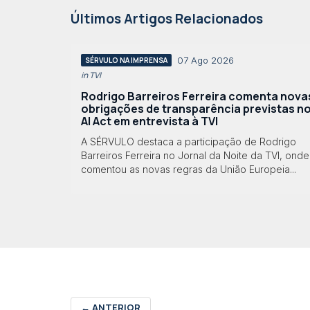
Últimos Artigos Relacionados
07 Ago 2026
SÉRVULO NA IMPRENSA
in TVI
Rodrigo Barreiros Ferreira comenta nova
obrigações de transparência previstas n
AI Act em entrevista à TVI
A SÉRVULO destaca a participação de Rodrigo
Barreiros Ferreira no Jornal da Noite da TVI, onde
comentou as novas regras da União Europeia...
←
ANTERIOR