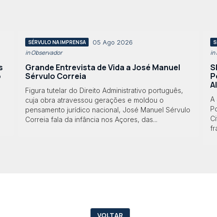
05 Ago 2026
SÉRVULO NA IMPRENSA
S
in Observador
in
s
Grande Entrevista de Vida a José Manuel
S
o
Sérvulo Correia
P
A
Figura tutelar do Direito Administrativo português,
A
cuja obra atravessou gerações e moldou o
Po
pensamento jurídico nacional, José Manuel Sérvulo
Ci
Correia fala da infância nos Açores, das...
f
VOLTAR