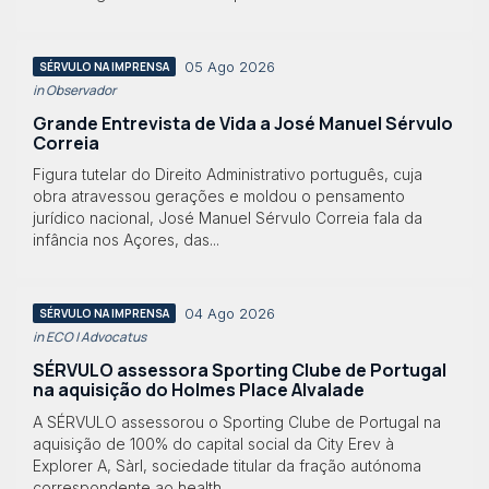
05 Ago 2026
SÉRVULO NA IMPRENSA
in Observador
Grande Entrevista de Vida a José Manuel Sérvulo
Correia
Figura tutelar do Direito Administrativo português, cuja
obra atravessou gerações e moldou o pensamento
jurídico nacional, José Manuel Sérvulo Correia fala da
infância nos Açores, das...
04 Ago 2026
SÉRVULO NA IMPRENSA
in ECO | Advocatus
SÉRVULO assessora Sporting Clube de Portugal
na aquisição do Holmes Place Alvalade
A SÉRVULO assessorou o Sporting Clube de Portugal na
aquisição de 100% do capital social da City Erev à
Explorer A, Sàrl, sociedade titular da fração autónoma
correspondente ao health...