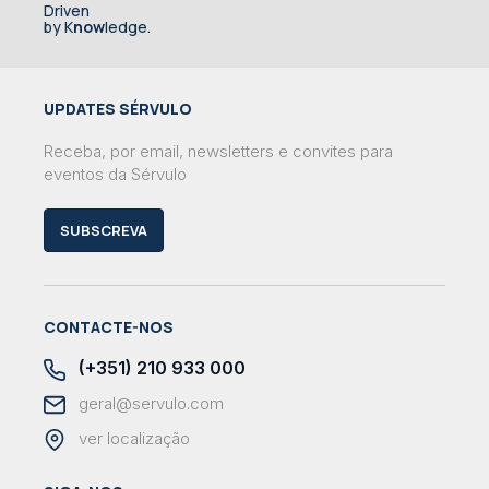
Driven
by K
now
ledge.
UPDATES SÉRVULO
Receba, por email, newsletters e convites para
eventos da Sérvulo
SUBSCREVA
CONTACTE-NOS
(+351) 210 933 000
geral@servulo.com
ver localização