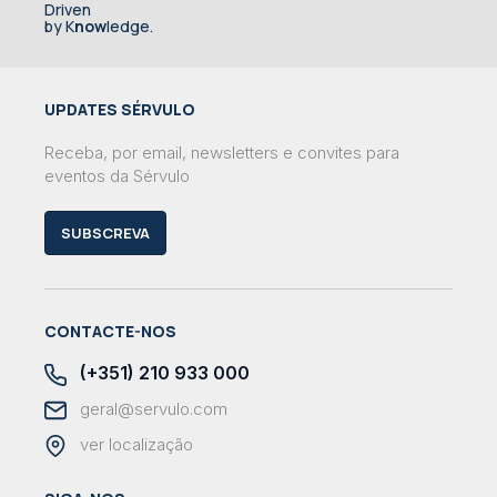
Driven
by K
now
ledge.
UPDATES SÉRVULO
Receba, por email, newsletters e convites para
eventos da Sérvulo
SUBSCREVA
CONTACTE-NOS
(+351) 210 933 000
geral@servulo.com
ver localização