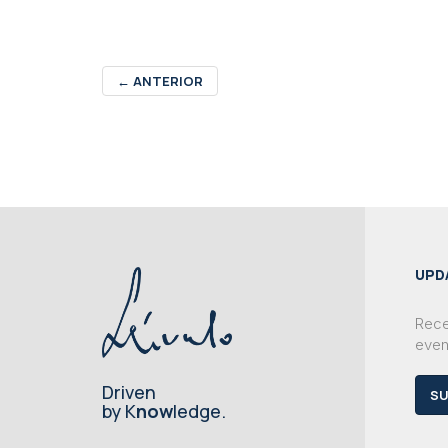
←
ANTERIOR
UPD
Rece
even
Driven
SU
by K
now
ledge.