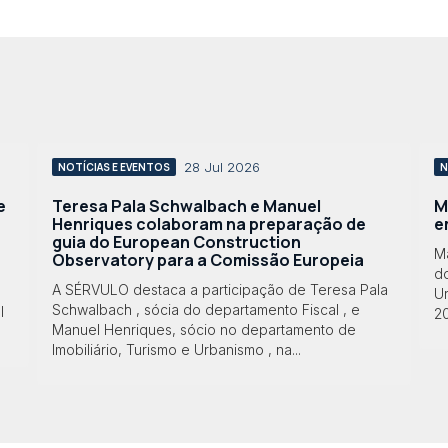
28 Jul 2026
NOTÍCIAS E EVENTOS
N
e
Teresa Pala Schwalbach e Manuel
M
Henriques colaboram na preparação de
e
guia do European Construction
M
Observatory para a Comissão Europeia
do
A SÉRVULO destaca a participação de Teresa Pala
Ur
Schwalbach , sócia do departamento Fiscal , e
l
2
Manuel Henriques, sócio no departamento de
Imobiliário, Turismo e Urbanismo , na...