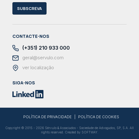
SUBSCREVA
CONTACTE-NOS
(+351) 210 933 000
geral@servulo.com
ver localização
SIGA-NOS
|
POLÍTICA DE PRIVACIDADE
POLÍTICA DE COOKIES
Copyright © 2015 - 2026 Sérvulo & Associados - Sociedade de Advogados, SP, S.A. All
rights reserved. Created by
SOFTWAY
.