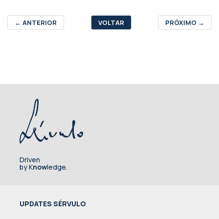
←
ANTERIOR
VOLTAR
PRÓXIMO
→
Driven
by K
now
ledge.
UPDATES SÉRVULO