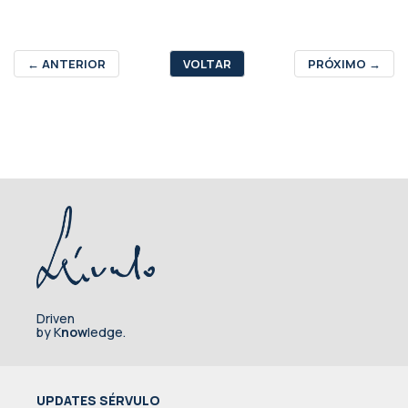
←
ANTERIOR
VOLTAR
PRÓXIMO
→
Driven
by K
now
ledge.
UPDATES SÉRVULO