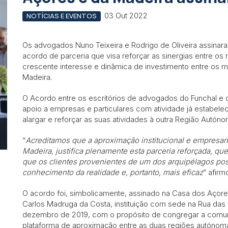
03 Out 2022
NOTÍCIAS E EVENTOS
Os advogados Nuno Teixeira e Rodrigo de Oliveira assinar
acordo de parceria que visa reforçar as sinergias entre os 
crescente interesse e dinâmica de investimento entre os
Madeira.
O Acordo entre os escritórios de advogados do Funchal e d
apoio a empresas e particulares com atividade já estabel
alargar e reforçar as suas atividades à outra Região Autóno
“
Acreditamos que a aproximação institucional e empresaria
Madeira, justifica plenamente esta parceria reforçada, qu
que os clientes provenientes de um dos arquipélagos poss
conhecimento da realidade e, portanto, mais eficaz
” afirm
O acordo foi, simbolicamente, assinado na Casa dos Açores
Carlos Madruga da Costa, instituição com sede na Rua das 
dezembro de 2019, com o propósito de congregar a comuni
plataforma de aproximação entre as duas regiões autónom