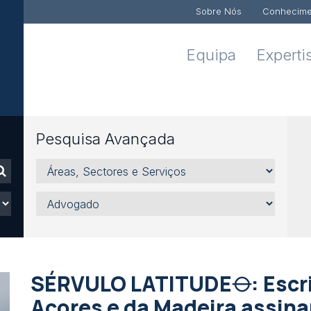
Sobre Nós
Conhecime
Equipa
Experti
Pesquisa Avançada
Áreas,
Sectores
e
Advogado
Serviços
SÉRVULO LATITUDE⦵: Escrit
Açores e da Madeira assina