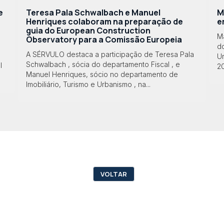
e
Teresa Pala Schwalbach e Manuel
M
Henriques colaboram na preparação de
e
guia do European Construction
M
Observatory para a Comissão Europeia
do
A SÉRVULO destaca a participação de Teresa Pala
Ur
Schwalbach , sócia do departamento Fiscal , e
l
2
Manuel Henriques, sócio no departamento de
Imobiliário, Turismo e Urbanismo , na...
VOLTAR