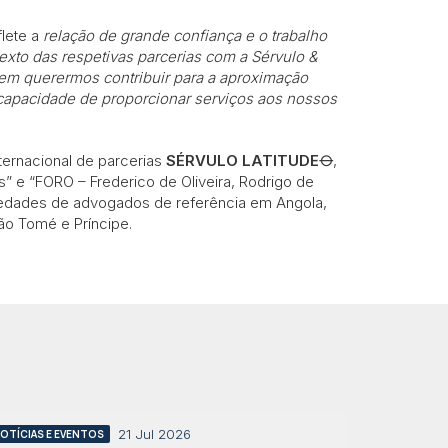
flete a
relação de grande confiança e o trabalho
exto das respetivas parcerias com a Sérvulo &
m querermos contribuir para a aproximação
capacidade de proporcionar serviços aos nossos
nternacional de parcerias
SÉRVULO LATITUDE⦵
,
s” e “FORO – Frederico de Oliveira, Rodrigo de
ciedades de advogados de referência em Angola,
ão Tomé e Príncipe.
21 Jul 2026
OTÍCIAS E EVENTOS