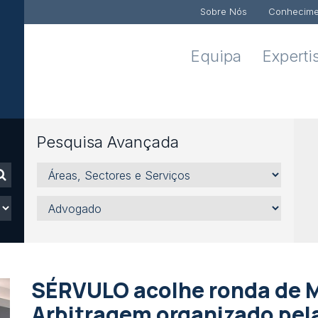
Sobre Nós
Conhecime
Equipa
Experti
Pesquisa Avançada
Áreas,
Sectores
e
Advogado
Serviços
SÉRVULO acolhe ronda de 
Arbitragem organizado pel