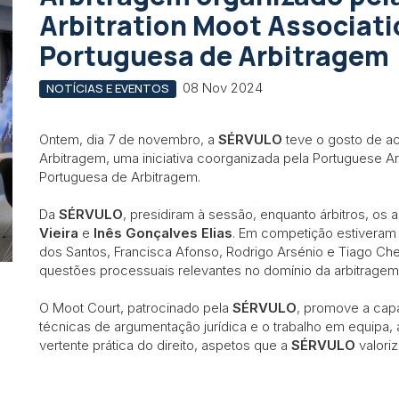
Arbitration Moot Associati
Portuguesa de Arbitragem
08 Nov 2024
NOTÍCIAS E EVENTOS
Ontem, dia 7 de novembro, a
SÉRVULO
teve o gosto de a
Arbitragem, uma iniciativa coorganizada pela Portuguese Ar
Portuguesa de Arbitragem.
Da
SÉRVULO
, presidiram à sessão, enquanto árbitros, o
Vieira
e
Inês Gonçalves Elias
. Em competição estiveram 
dos Santos, Francisca Afonso, Rodrigo Arsénio e Tiago Ch
questões processuais relevantes no domínio da arbitrage
O Moot Court, patrocinado pela
SÉRVULO
, promove a cap
técnicas de argumentação jurídica e o trabalho em equipa
vertente prática do direito, aspetos que a
SÉRVULO
valoriz