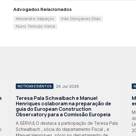
Advogados Relacionados
Alexandra Valpaços
Inês Gonçalves Elias
Nuno Temudo Vieira
28 Jul 2026
NOTÍCIAS E EVENTOS
N
e
Teresa Pala Schwalbach e Manuel
M
Henriques colaboram na preparação de
e
guia do European Construction
M
Observatory para a Comissão Europeia
do
A SÉRVULO destaca a participação de Teresa Pala
Ur
Schwalbach , sócia do departamento Fiscal , e
l
2
Manuel Henriques, sócio no departamento de