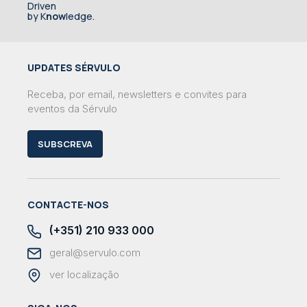
Driven
by K
now
ledge.
UPDATES SÉRVULO
Receba, por email, newsletters e convites para
eventos da Sérvulo
SUBSCREVA
CONTACTE-NOS
(+351) 210 933 000
geral@servulo.com
ver localização