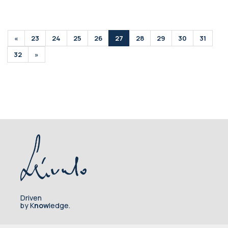
«
23
24
25
26
27
28
29
30
31
32
»
Driven
by K
now
ledge.