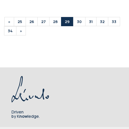
«
25
26
27
28
29
30
31
32
33
34
»
Driven
by K
now
ledge.