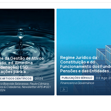
Regime Jurídico da
e da Gestão de Ativos
Constituição e do
do, ed. Almedina
Funcionamento dos Fund
rdenação) ESG:
Pensões e das Entidades..
cações para a...
03 Ago 
PUBLICAÇÕES SÉRVULO
2024
 E ARTIGOS CIENTÍFICOS
Financeiro e Governance
co Boavida Salavessa, Paulo Câmara,
ros & Cidadania, Newsletter APS #02 |
2024