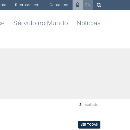
nto
Recrutamento
Contactos
EN
se
Sérvulo no Mundo
Notícias
3
resultados
VER TODAS