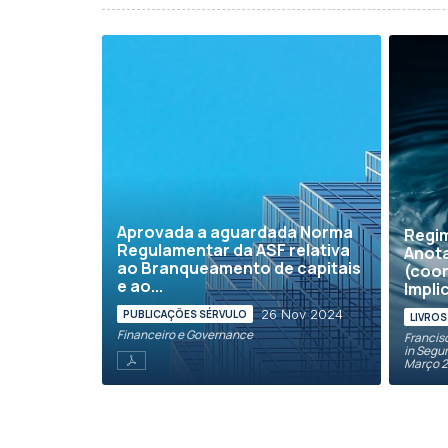
Aprovada a aguardada Norma
Regim
Regulamentar da ASF relativa
Anota
ao Branqueamento de capitais
(coo
e ao...
Impli
26 Nov 2024
PUBLICAÇÕES SÉRVULO
LIVROS
Financeiro e Governance
Francis
in Segu
Março 