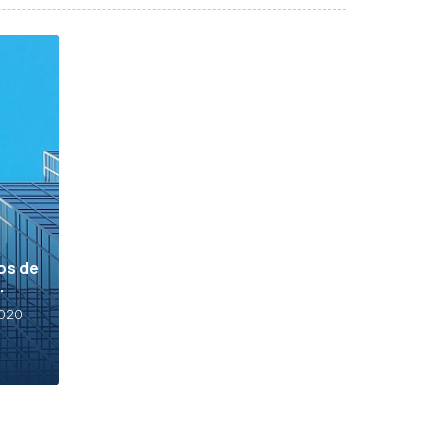
os de
.
2020