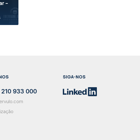
ar –
5
NOS
SIGA-NOS
 210 933 000
ervulo.com
lização