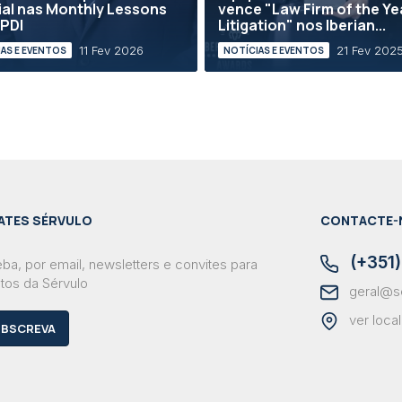
ial nas Monthly Lessons
vence "Law Firm of the Ye
PDI
Litigation" nos Iberian...
11 Fev 2026
21 Fev 202
AS E EVENTOS
NOTÍCIAS E EVENTOS
ATES SÉRVULO
CONTACTE-
(+351)
ba, por email, newsletters e convites para
tos da Sérvulo
geral@s
ver loca
BSCREVA