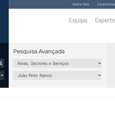
Sobre Nós
Conhecime
Equipa
Experti
Pesquisa Avançada
¡reas,
Sectores
e
Advogado
ServiÁos