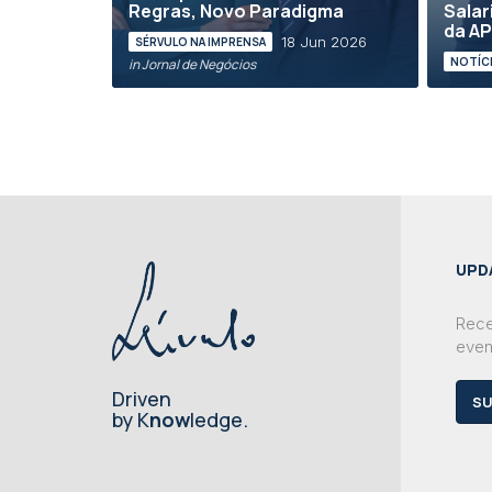
Regras, Novo Paradigma
Salar
da AP
18 Jun 2026
SÉRVULO NA IMPRENSA
NOTÍCI
in Jornal de Negócios
UPD
Rece
even
Driven
SU
by K
now
ledge.