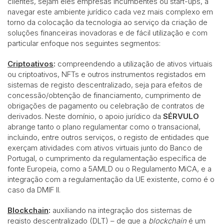
clientes, sejam eles empresas incumbentes ou start-ups, a
navegar este ambiente jurídico cada vez mais complexo em
torno da colocação da tecnologia ao serviço da criação de
soluções financeiras inovadoras e de fácil utilização e com
particular enfoque nos seguintes segmentos:
Criptoativos
:
compreendendo a utilização de ativos virtuais
ou criptoativos, NFTs e outros instrumentos registados em
sistemas de registo descentralizado, seja para efeitos de
concessão/obtenção de financiamento, cumprimento de
obrigações de pagamento ou celebração de contratos de
derivados. Neste domínio, o apoio jurídico da
SÉRVULO
abrange tanto o plano regulamentar como o transacional,
incluindo, entre outros serviços, o registo de entidades que
exerçam atividades com ativos virtuais junto do Banco de
Portugal, o cumprimento da regulamentação específica de
fonte Europeia, como a 5AMLD ou o Regulamento MiCA, e a
integração com a regulamentação da UE existente, como é o
caso da DMIF II.
Blockchain
:
auxiliando na integração dos sistemas de
registo descentralizado (DLT) – de que a
blockchain
é um