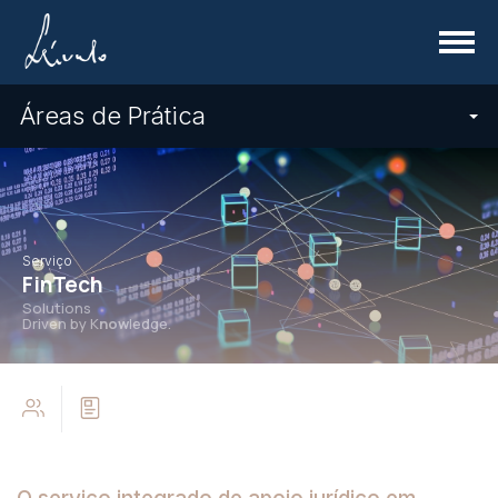
Menu
Áreas de Prática
Serviço
FinTech
Solutions
Driven by K
now
ledge.