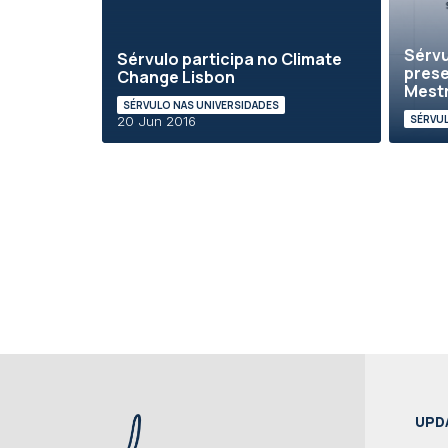
Sérvu
Sérvulo participa no Climate
prese
Change Lisbon
Mestr
SÉRVULO NAS UNIVERSIDADES
SÉRVUL
20 Jun 2016
UPD