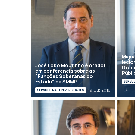
Migue
lecio
José Lobo Moutinho é orador
Grad
em conferência sobre as
Públic
"Funções Soberanas do
Estado" da SMMP
SÉRVUL
19 Out 2016
SÉRVULO NAS UNIVERSIDADES