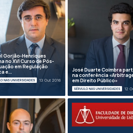
l Gorjão-Henriques
na no XVI Curso de Pós-
uação em Regulação
José Duarte Coimbra part
a e...
na conferência «Arbitra
em Direito Público»
13 Out 2016
O NAS UNIVERSIDADES
12 O
SÉRVULO NAS UNIVERSIDADES