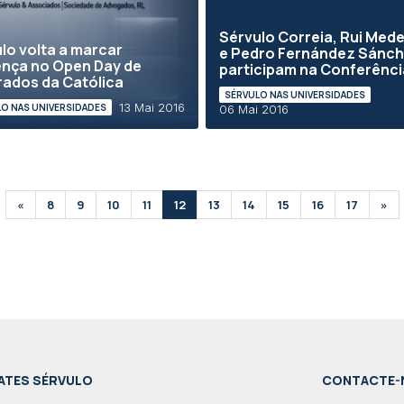
Sérvulo Correia, Rui Mede
lo volta a marcar
e Pedro Fernández Sánc
nça no Open Day de
participam na Conferência
ados da Católica
SÉRVULO NAS UNIVERSIDADES
13 Mai 2016
O NAS UNIVERSIDADES
06 Mai 2016
«
8
9
10
11
12
13
14
15
16
17
»
ATES SÉRVULO
CONTACTE-