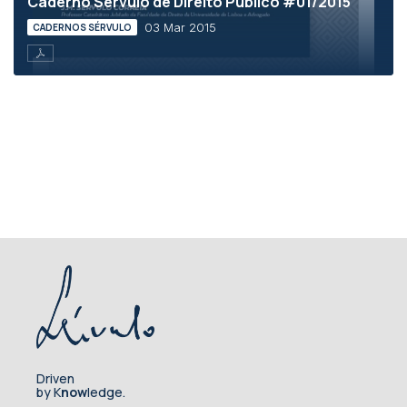
Caderno Sérvulo de Direito Público #01/2015
03 Mar 2015
CADERNOS SÉRVULO
Driven
by K
now
ledge.