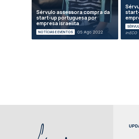
Sérvu
Sérvulo assessora compra da
start
start-up portuguesa por
empre
empresa israelita
SÉRVUL
05 Ago 2022
NOTÍCIAS E EVENTOS
in ECO
UPD