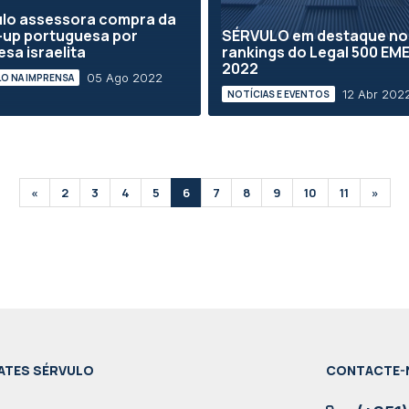
lo assessora compra da
-up portuguesa por
SÉRVULO em destaque no
sa israelita
rankings do Legal 500 EM
2022
05 Ago 2022
O NA IMPRENSA
12 Abr 202
NOTÍCIAS E EVENTOS
«
2
3
4
5
6
7
8
9
10
11
»
ATES SÉRVULO
CONTACTE-