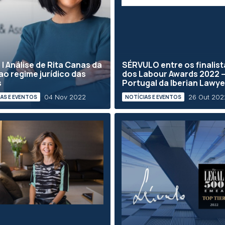
 | Análise de Rita Canas da
SÉRVULO entre os finalist
 ao regime jurídico das
dos Labour Awards 2022 
s
Portugal da Iberian Lawye
04 Nov 2022
26 Out 202
AS E EVENTOS
NOTÍCIAS E EVENTOS