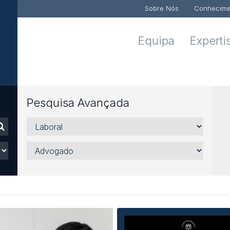
Sobre Nós
Conhecime
Equipa
Experti
Pesquisa Avançada
Áreas,
Sectores
e
Advogado
Serviços