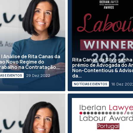
 | Análise de Rita Canas da
Rita Canas da Silva ganha
 ao Novo Regime do
prémio de Advogada do A
rabalho na Contratação...
Non-Contentious & Advis
da...
29 Dez 2022
AS E EVENTOS
16 Dez 202
NOTÍCIAS E EVENTOS