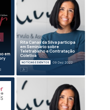
Rita Canas da Silva participa
em Seminário sobre
Teletrabalho e Contratação
no em
Coletiva
ory
09 Dez 2022
NOTÍCIAS E EVENTOS
2