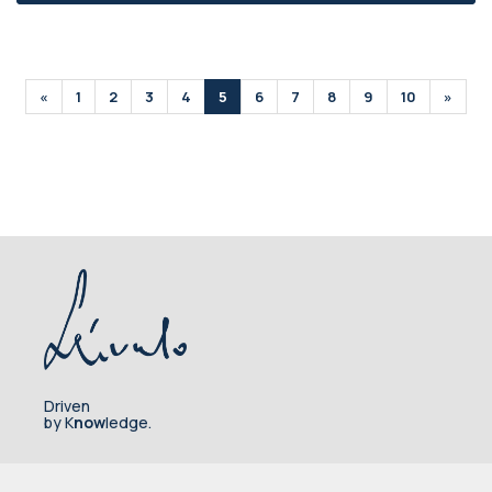
«
1
2
3
4
5
6
7
8
9
10
»
Driven
by K
now
ledge.