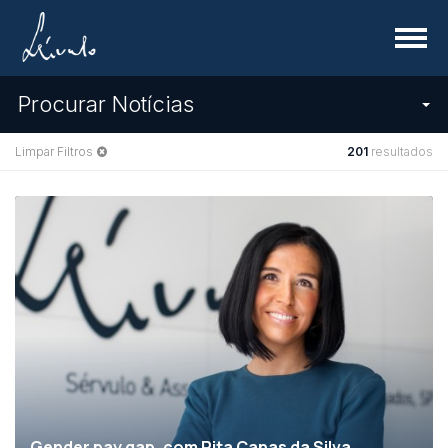
Menu
Procurar Notícias
Limpar Filtros
201
resultados
Gender pay gap, com Rita Canas da Silva