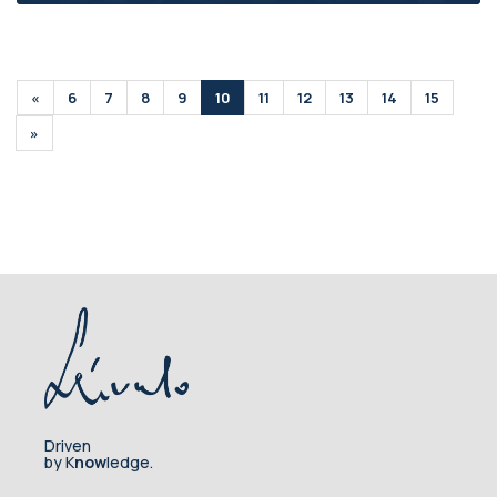
«
6
7
8
9
10
11
12
13
14
15
»
Driven
by K
now
ledge.