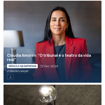
Cláudia Amorim: “O tribunal é o teatro da vida
real”
02 Fev 2026
SÉRVULO NA IMPRENSA
in Iberian Lawyer