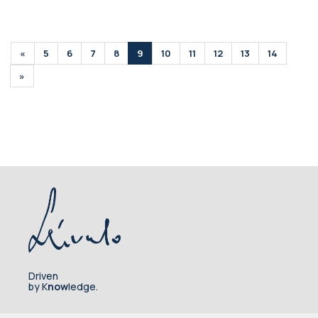
«
5
6
7
8
9
10
11
12
13
14
»
Driven
by K
now
ledge.