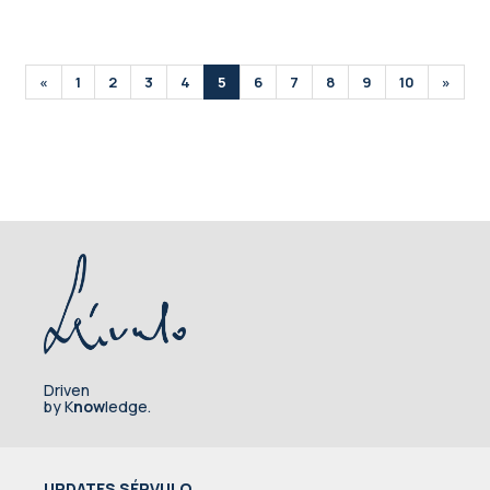
«
1
2
3
4
5
6
7
8
9
10
»
Driven
by K
now
ledge.
UPDATES SÉRVULO