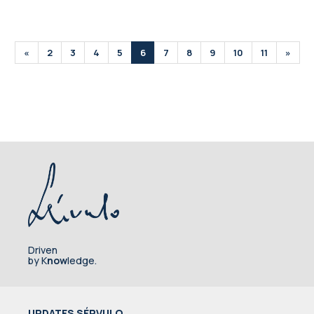
«
2
3
4
5
6
7
8
9
10
11
»
Driven
by K
now
ledge.
UPDATES SÉRVULO