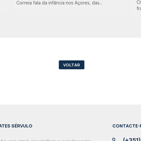
Ci
Correia fala da infância nos Açores, das...
f
VOLTAR
ATES SÉRVULO
CONTACTE-
(+351)