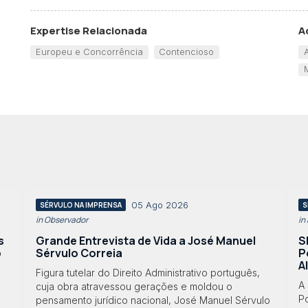
Expertise Relacionada
A
Europeu e Concorrência
Contencioso
05 Ago 2026
SÉRVULO NA IMPRENSA
S
in Observador
in
s
Grande Entrevista de Vida a José Manuel
S
o
Sérvulo Correia
P
A
Figura tutelar do Direito Administrativo português,
A
cuja obra atravessou gerações e moldou o
Po
pensamento jurídico nacional, José Manuel Sérvulo