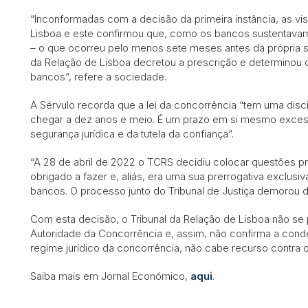
“Inconformadas com a decisão da primeira instância, as vi
Lisboa e este confirmou que, como os bancos sustentavam,
– o que ocorreu pelo menos sete meses antes da própria 
da Relação de Lisboa decretou a prescrição e determinou 
bancos”, refere a sociedade.
A Sérvulo recorda que a lei da concorrência “tem uma disc
chegar a dez anos e meio. É um prazo em si mesmo excessiv
segurança jurídica e da tutela da confiança”.
“A 28 de abril de 2022 o TCRS decidiu colocar questões pre
obrigado a fazer e, aliás, era uma sua prerrogativa exclusi
bancos. O processo junto do Tribunal de Justiça demorou d
Com esta decisão, o Tribunal da Relação de Lisboa não se
Autoridade da Concorrência e, assim, não confirma a cond
regime jurídico da concorrência, não cabe recurso contra 
Saiba mais em Jornal Económico,
aqui
.