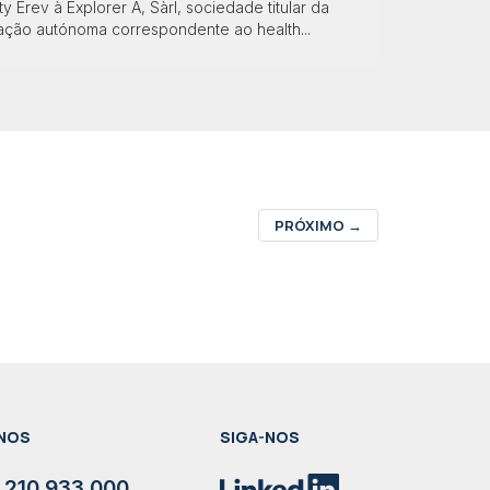
ty Erev à Explorer A, Sàrl, sociedade titular da
ração autónoma correspondente ao health...
PRÓXIMO
→
NOS
SIGA-NOS
 210 933 000