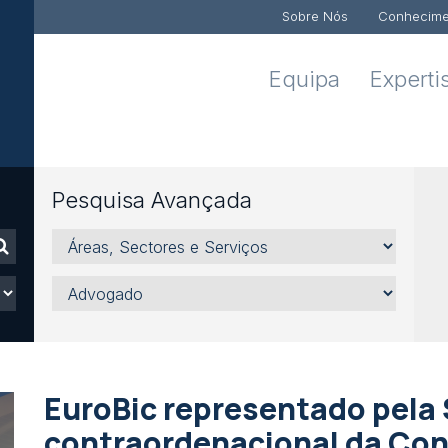
Sobre Nós
Conhecime
Equipa
Experti
Pesquisa Avançada
Áreas,
Sectores
e
Advogado
Serviços
EuroBic representado pela
contraordenacional da Con