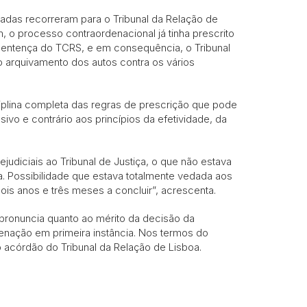
sadas recorreram para o Tribunal da Relação de
 o processo contraordenacional já tinha prescrito
sentença do TCRS, e em consequência, o Tribunal
o arquivamento dos autos contra os vários
iplina completa das regras de prescrição que pode
o e contrário aos princípios da efetividade, da
judiciais ao Tribunal de Justiça, o que não estava
va. Possibilidade que estava totalmente vedada aos
ois anos e três meses a concluir”, acrescenta.
 pronuncia quanto ao mérito da decisão da
enação em primeira instância. Nos termos do
o acórdão do Tribunal da Relação de Lisboa.