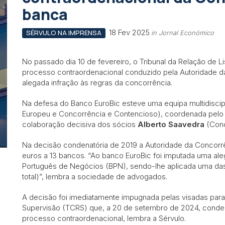
banca
18 Fev 2025
SÉRVULO NA IMPRENSA
in Jornal Económico
No passado dia 10 de fevereiro, o Tribunal da Relação de L
processo contraordenacional conduzido pela Autoridade da
alegada infração às regras da concorrência.
Na defesa do Banco EuroBic esteve uma equipa multidiscip
Europeu e Concorrência e Contencioso), coordenada pelo
colaboração decisiva dos sócios
Alberto Saavedra
(Conc
Na decisão condenatória de 2019 a Autoridade da Concorrê
euros a 13 bancos. “Ao banco EuroBic foi imputada uma ale
Português de Negócios (BPN), sendo-lhe aplicada uma das
total)”, lembra a sociedade de advogados.
A decisão foi imediatamente impugnada pelas visadas para
Supervisão (TCRS) que, a 20 de setembro de 2024, conden
processo contraordenacional, lembra a Sérvulo.