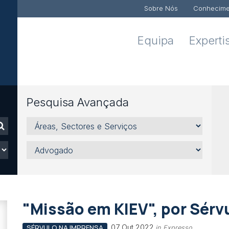
Sobre Nós
Conhecime
Equipa
Experti
Pesquisa Avançada
Áreas,
Sectores
e
Advogado
Serviços
"Missão em KIEV", por Sérv
07 Out 2022
SÉRVULO NA IMPRENSA
in Expresso