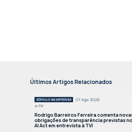
Últimos Artigos Relacionados
07 Ago 2026
SÉRVULO NA IMPRENSA
in TVI
Rodrigo Barreiros Ferreira comenta nova
obrigações de transparência previstas n
AI Act em entrevista à TVI