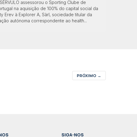
 SÉRVULO assessorou o Sporting Clube de
rtugal na aquisição de 100% do capital social da
ty Erev à Explorer A, Sàrl, sociedade titular da
ração autónoma correspondente ao health...
PRÓXIMO
→
NOS
SIGA-NOS