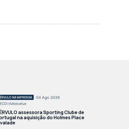
04 Ago 2026
ÉRVULO NA IMPRENSA
 ECO | Advocatus
ÉRVULO assessora Sporting Clube de
ortugal na aquisição do Holmes Place
lvalade