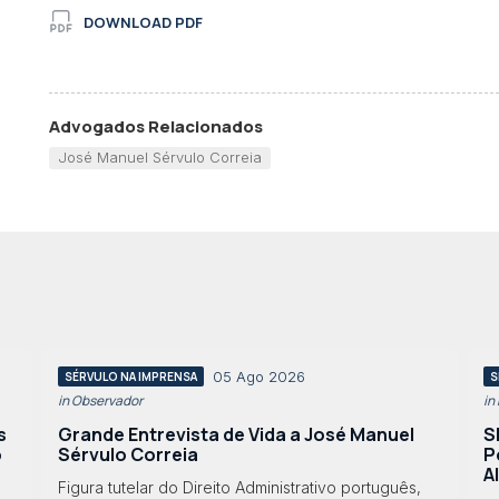
DOWNLOAD PDF
Advogados Relacionados
José Manuel Sérvulo Correia
05 Ago 2026
SÉRVULO NA IMPRENSA
S
in Observador
in
s
Grande Entrevista de Vida a José Manuel
S
o
Sérvulo Correia
P
A
Figura tutelar do Direito Administrativo português,