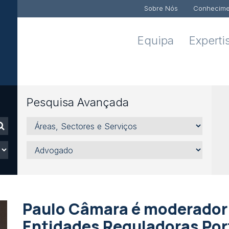
Sobre Nós
Conhecime
Equipa
Experti
Pesquisa Avançada
Áreas,
Sectores
e
Advogado
Serviços
Paulo Câmara é moderador 
Entidades Reguladoras Po