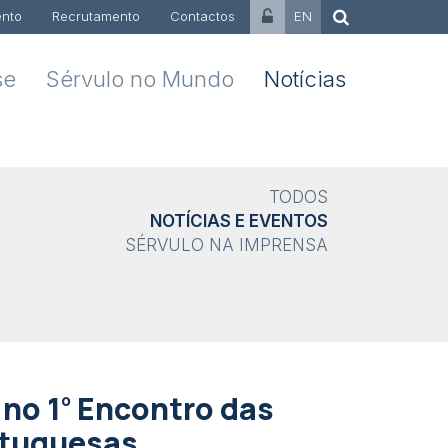
nto
Recrutamento
Contactos
EN
se
Sérvulo no Mundo
Notícias
TODOS
NOTÍCIAS E EVENTOS
SÉRVULO NA IMPRENSA
º
no 1
Encontro das
rtuguesas