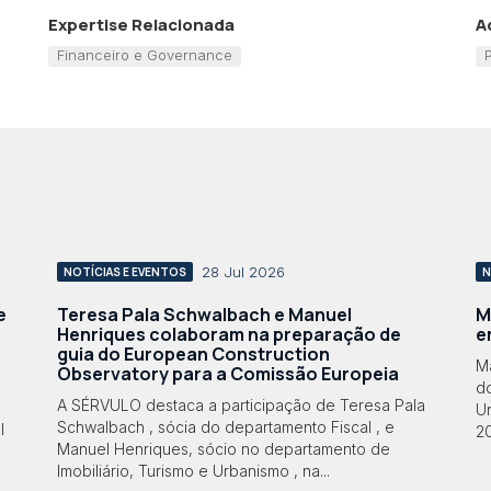
Expertise Relacionada
A
Financeiro e Governance
28 Jul 2026
NOTÍCIAS E EVENTOS
N
e
Teresa Pala Schwalbach e Manuel
M
Henriques colaboram na preparação de
e
guia do European Construction
M
Observatory para a Comissão Europeia
do
A SÉRVULO destaca a participação de Teresa Pala
Ur
Schwalbach , sócia do departamento Fiscal , e
l
2
Manuel Henriques, sócio no departamento de
Imobiliário, Turismo e Urbanismo , na...